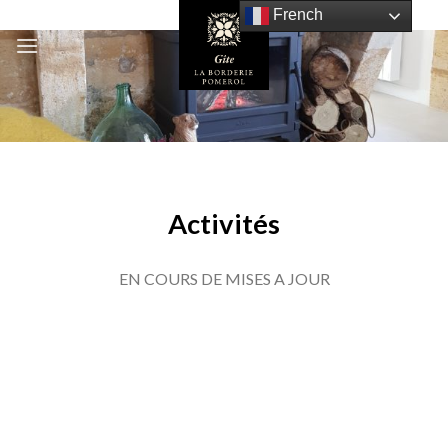
Skip
French
to
content
Activités
EN COURS DE MISES A JOUR
Activités / Activités / Activités / Activités